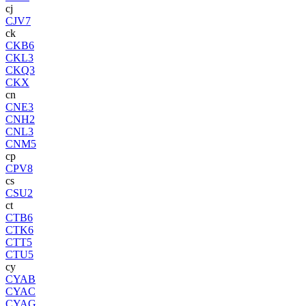
cj
CJV7
ck
CKB6
CKL3
CKQ3
CKX
cn
CNE3
CNH2
CNL3
CNM5
cp
CPV8
cs
CSU2
ct
CTB6
CTK6
CTT5
CTU5
cy
CYAB
CYAC
CYAG