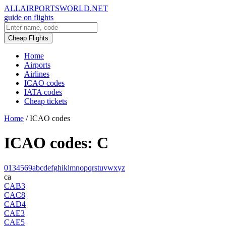
ALLAIRPORTSWORLD.NET
guide on flights
Cheap Flights
Home
Airports
Airlines
ICAO codes
IATA codes
Cheap tickets
Home
/
ICAO codes
ICAO codes: C
0
1
3
4
5
6
9
a
b
c
d
e
f
g
h
i
k
l
m
n
o
p
q
r
s
t
u
v
w
x
y
z
ca
CAB3
CAC8
CAD4
CAE3
CAE5