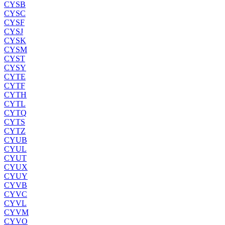
CYSB
CYSC
CYSF
CYSJ
CYSK
CYSM
CYST
CYSY
CYTE
CYTF
CYTH
CYTL
CYTQ
CYTS
CYTZ
CYUB
CYUL
CYUT
CYUX
CYUY
CYVB
CYVC
CYVL
CYVM
CYVO