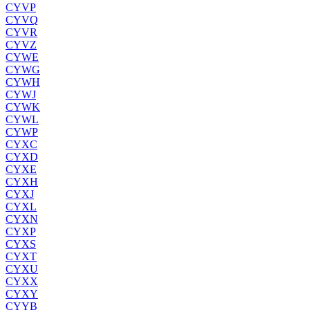
CYVP
CYVQ
CYVR
CYVZ
CYWE
CYWG
CYWH
CYWJ
CYWK
CYWL
CYWP
CYXC
CYXD
CYXE
CYXH
CYXJ
CYXL
CYXN
CYXP
CYXS
CYXT
CYXU
CYXX
CYXY
CYYB