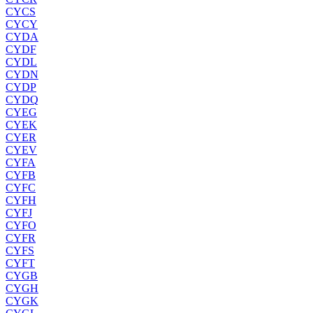
CYCS
CYCY
CYDA
CYDF
CYDL
CYDN
CYDP
CYDQ
CYEG
CYEK
CYER
CYEV
CYFA
CYFB
CYFC
CYFH
CYFJ
CYFO
CYFR
CYFS
CYFT
CYGB
CYGH
CYGK