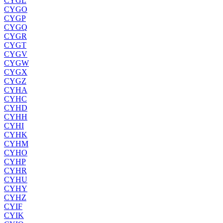
CYGL
CYGO
CYGP
CYGQ
CYGR
CYGT
CYGV
CYGW
CYGX
CYGZ
CYHA
CYHC
CYHD
CYHH
CYHI
CYHK
CYHM
CYHO
CYHP
CYHR
CYHU
CYHY
CYHZ
CYIF
CYIK