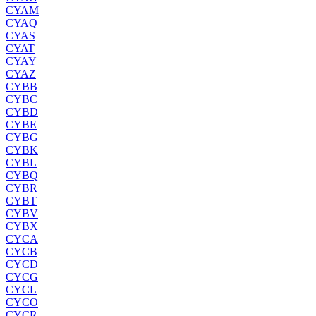
CYAM
CYAQ
CYAS
CYAT
CYAY
CYAZ
CYBB
CYBC
CYBD
CYBE
CYBG
CYBK
CYBL
CYBQ
CYBR
CYBT
CYBV
CYBX
CYCA
CYCB
CYCD
CYCG
CYCL
CYCO
CYCR