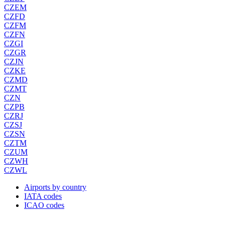
CZEM
CZFD
CZFM
CZFN
CZGI
CZGR
CZJN
CZKE
CZMD
CZMT
CZN
CZPB
CZRJ
CZSJ
CZSN
CZTM
CZUM
CZWH
CZWL
Airports by country
IATA codes
ICAO codes