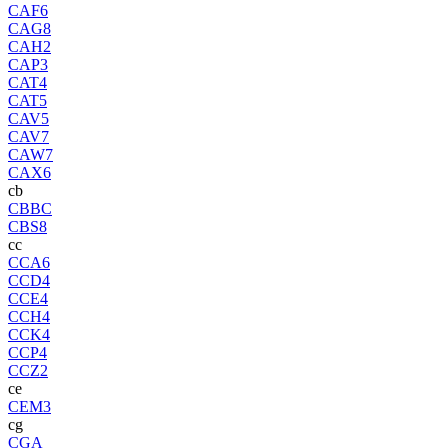
CAF6
CAG8
CAH2
CAP3
CAT4
CAT5
CAV5
CAV7
CAW7
CAX6
cb
CBBC
CBS8
cc
CCA6
CCD4
CCE4
CCH4
CCK4
CCP4
CCZ2
ce
CEM3
cg
CGA