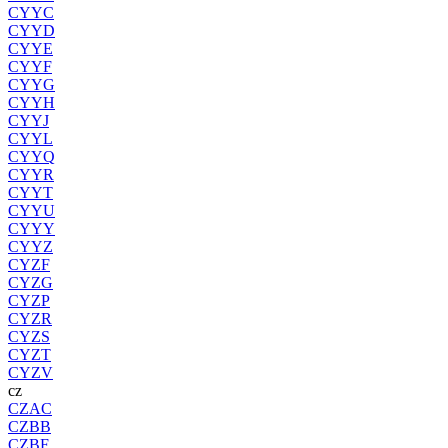
CYYC
CYYD
CYYE
CYYF
CYYG
CYYH
CYYJ
CYYL
CYYQ
CYYR
CYYT
CYYU
CYYY
CYYZ
CYZF
CYZG
CYZP
CYZR
CYZS
CYZT
CYZV
cz
CZAC
CZBB
CZBF