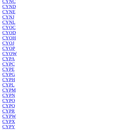
CYNC
CYND
CYNE
CYNJ
CYNL
CYOC
CYOD
CYOH
CYOJ
CYOP
CYOW
CYPA
CYPC
CYPE
CYPG
CYPH
CYPL
CYPM
CYPN
CYPO
CYPQ
CYPR
CYPW
CYPX
CYPY