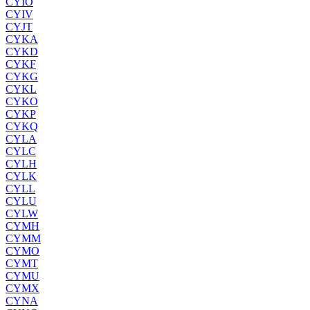
CYIO
CYIV
CYJT
CYKA
CYKD
CYKF
CYKG
CYKL
CYKO
CYKP
CYKQ
CYLA
CYLC
CYLH
CYLK
CYLL
CYLU
CYLW
CYMH
CYMM
CYMO
CYMT
CYMU
CYMX
CYNA