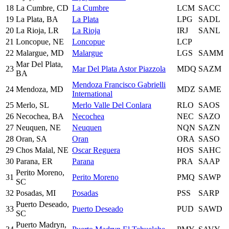
18
La Cumbre, CD
La Cumbre
LCM
SACC
19
La Plata, BA
La Plata
LPG
SADL
20
La Rioja, LR
La Rioja
IRJ
SANL
21
Loncopue, NE
Loncopue
LCP
22
Malargue, MD
Malargue
LGS
SAMM
Mar Del Plata,
23
Mar Del Plata Astor Piazzola
MDQ
SAZM
BA
Mendoza Francisco Gabrielli
24
Mendoza, MD
MDZ
SAME
International
25
Merlo, SL
Merlo Valle Del Conlara
RLO
SAOS
26
Necochea, BA
Necochea
NEC
SAZO
27
Neuquen, NE
Neuquen
NQN
SAZN
28
Oran, SA
Oran
ORA
SASO
29
Chos Malal, NE
Oscar Reguera
HOS
SAHC
30
Parana, ER
Parana
PRA
SAAP
Perito Moreno,
31
Perito Moreno
PMQ
SAWP
SC
32
Posadas, MI
Posadas
PSS
SARP
Puerto Deseado,
33
Puerto Deseado
PUD
SAWD
SC
Puerto Madryn,