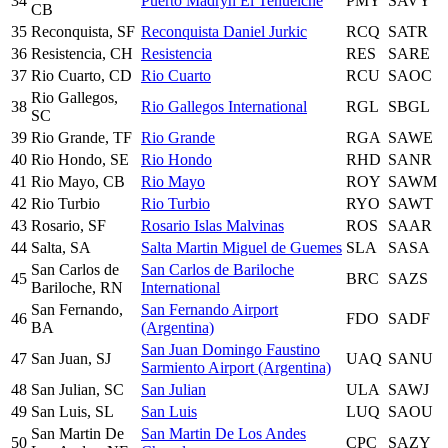
34
Puerto Madryn El Tehuelche
PMY
SAVY
CB
35
Reconquista, SF
Reconquista Daniel Jurkic
RCQ
SATR
36
Resistencia, CH
Resistencia
RES
SARE
37
Rio Cuarto, CD
Rio Cuarto
RCU
SAOC
Rio Gallegos,
38
Rio Gallegos International
RGL
SBGL
SC
39
Rio Grande, TF
Rio Grande
RGA
SAWE
40
Rio Hondo, SE
Rio Hondo
RHD
SANR
41
Rio Mayo, CB
Rio Mayo
ROY
SAWM
42
Rio Turbio
Rio Turbio
RYO
SAWT
43
Rosario, SF
Rosario Islas Malvinas
ROS
SAAR
44
Salta, SA
Salta Martin Miguel de Guemes
SLA
SASA
San Carlos de
San Carlos de Bariloche
45
BRC
SAZS
Bariloche, RN
International
San Fernando,
San Fernando Airport
46
FDO
SADF
BA
(Argentina)
San Juan Domingo Faustino
47
San Juan, SJ
UAQ
SANU
Sarmiento Airport (Argentina)
48
San Julian, SC
San Julian
ULA
SAWJ
49
San Luis, SL
San Luis
LUQ
SAOU
San Martin De
San Martin De Los Andes
50
CPC
SAZY