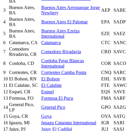
BA
Buenos Aires,
Buenos Aires Aeroparque Jorge
3
AEP
SABE
BA
Newbery
Buenos Aires,
4
Buenos Aires El Palomar
EPA
SADP
BA
Buenos Aires,
Buenos Aires Ezeiza
5
EZE
SAEZ
BA
International
6
Catamarca, CA
Catamarca
CTC
SANC
Comodoro
7
Comodoro Rivadavia
CRD
SAVC
Rivadavia, CB
Cordoba Pajas Blancas
8
Cordoba, CD
COR
SACO
International
9
Corrientes, CR
Corrientes Camba Punta
CNQ
SARC
10
El Bolson, RN
El Bolson
EHL
SAVB
11
El Calafate, SC
El Calafate
FTE
SAWC
12
Esquel, CB
Esquel
EQS
SAVE
13
Formosa, FO
Formosa El Pucu
FMA
SARF
General Pico,
14
General Pico
GPO
SAZG
LP
15
Goya, CR
Goya
OYA
SATG
16
Iguazu, MI
Iguazu Cataratas International
IGR
SARI
17
Jujuy, PJ
Jujuy El Cadillal
JUJ
SASJ