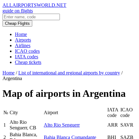
ALLAIRPORTSWORLD.NET
guide on flights
Cheap Flights
Home
Airports
Airlines
ICAO codes
IATA codes
Cheap tickets
Home
/
List of international and regional airports by country
/
Argentina
Map of airports in Argentina
IATA
ICAO
№
City
Airport
code
code
Alto Rio
1
Alto Rio Senguerr
ARR
SAVR
Senguerr, CB
Bahia Blanca,
2
Bahia Blanca Comandante
BHI
SAZB